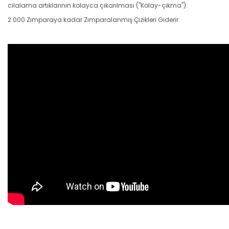
cilalama artıklarının kolayca çıkarılması ("Kolay-çıkma").
2.000 Zımparaya kadar Zımparalanmış Çizikleri Giderir.