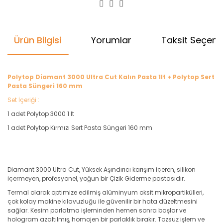
Ürün Bilgisi
Yorumlar
Taksit Seçenek
Polytop Diamant 3000 Ultra Cut Kalın Pasta 1lt + Polytop Sert
Pasta Süngeri 160 mm
Set İçeriği :
1 adet Polytop 3000 1 lt
1 adet Polytop Kırmızı Sert Pasta Süngeri 160 mm
Diamant 3000 Ultra Cut, Yüksek Aşındırıcı karışım içeren, silikon
içermeyen, profesyonel, yoğun bir Çizik Giderme pastasıdır.
Termal olarak optimize edilmiş alüminyum oksit mikropartikülleri,
çok kolay makine kılavuzluğu ile güvenilir bir hata düzeltmesini
sağlar. Kesim parlatma işleminden hemen sonra başlar ve
hologram azaltılmış, homojen bir parlaklık bırakır. Tozsuz işlem ve