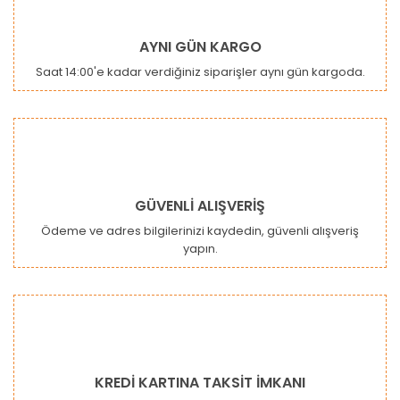
Yorum Yaz
Ürün resmi kalitesiz, bozuk veya görüntülenemiyor.
AYNI GÜN KARGO
Ürün açıklamasında eksik bilgiler bulunuyor.
Saat 14:00'e kadar verdiğiniz siparişler aynı gün kargoda.
Ürün bilgilerinde hatalar bulunuyor.
Ürün fiyatı diğer sitelerden daha pahalı.
Bu ürüne benzer farklı alternatifler olmalı.
GÜVENLİ ALIŞVERİŞ
Ödeme ve adres bilgilerinizi kaydedin, güvenli alışveriş
yapın.
Gönder
KREDİ KARTINA TAKSİT İMKANI