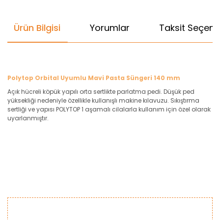
Ürün Bilgisi
Yorumlar
Taksit Seçenek
Polytop Orbital Uyumlu Mavi Pasta Süngeri 140 mm
Açık hücreli köpük yapılı orta sertlikte parlatma pedi. Düşük ped
yüksekliği nedeniyle özellikle kullanışlı makine kılavuzu. Sıkıştırma
sertliği ve yapısı POLYTOP 1 aşamalı cilalarla kullanım için özel olarak
uyarlanmıştır.
Bu ürünün fiyat bilgisi, resim, ürün açıklamalarında ve diğer
konularda yetersiz gördüğünüz noktaları öneri formunu
Bu ürüne ilk yorumu siz yapın!
kullanarak tarafımıza iletebilirsiniz.
Görüş ve önerileriniz için teşekkür ederiz.