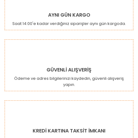
Yorum Yaz
Ürün resmi kalitesiz, bozuk veya görüntülenemiyor.
AYNI GÜN KARGO
Ürün açıklamasında eksik bilgiler bulunuyor.
Saat 14:00'e kadar verdiğiniz siparişler aynı gün kargoda.
Ürün bilgilerinde hatalar bulunuyor.
Ürün fiyatı diğer sitelerden daha pahalı.
Bu ürüne benzer farklı alternatifler olmalı.
GÜVENLİ ALIŞVERİŞ
Ödeme ve adres bilgilerinizi kaydedin, güvenli alışveriş
yapın.
Gönder
KREDİ KARTINA TAKSİT İMKANI