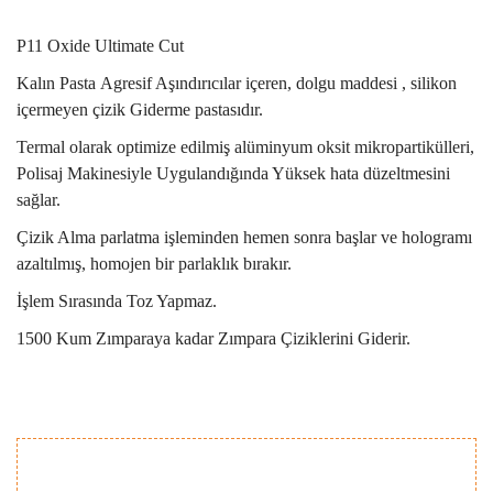
P11 Oxide Ultimate Cut
Kalın Pasta Agresif Aşındırıcılar içeren, dolgu maddesi , silikon
içermeyen çizik Giderme pastasıdır.
Termal olarak optimize edilmiş alüminyum oksit mikropartikülleri,
Polisaj Makinesiyle Uygulandığında Yüksek hata düzeltmesini
sağlar.
Çizik Alma parlatma işleminden hemen sonra başlar ve hologramı
azaltılmış, homojen bir parlaklık bırakır.
İşlem Sırasında Toz Yapmaz.
1500 Kum Zımparaya kadar Zımpara Çiziklerini Giderir.
Bu ürünün fiyat bilgisi, resim, ürün açıklamalarında ve diğer
konularda yetersiz gördüğünüz noktaları öneri formunu
Bu ürüne ilk yorumu siz yapın!
kullanarak tarafımıza iletebilirsiniz.
Görüş ve önerileriniz için teşekkür ederiz.