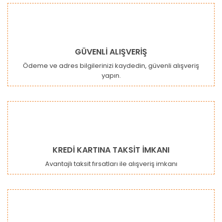
Bu ürüne benzer farklı alternatifler olmalı.
GÜVENLİ ALIŞVERİŞ
Ödeme ve adres bilgilerinizi kaydedin, güvenli alışveriş
yapın.
Gönder
KREDİ KARTINA TAKSİT İMKANI
Avantajlı taksit fırsatları ile alışveriş imkanı