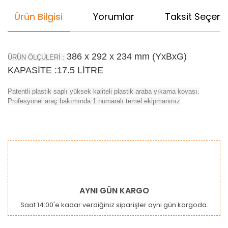
Ürün Bilgisi
Yorumlar
Taksit Seçenek
386 x 292 x 234 mm (YxBxG)
ÜRÜN ÖLÇÜLERİ :
KAPASİTE :17.5 LİTRE
Patentli plastik saplı yüksek kaliteli plastik araba yıkama kovası.
Profesyonel araç bakımında 1 numaralı temel ekipmanınız
Bu ürünün fiyat bilgisi, resim, ürün açıklamalarında ve diğer
konularda yetersiz gördüğünüz noktaları öneri formunu
Bu ürüne ilk yorumu siz yapın!
kullanarak tarafımıza iletebilirsiniz.
Görüş ve önerileriniz için teşekkür ederiz.
Yorum Yaz
Ürün resmi kalitesiz, bozuk veya görüntülenemiyor.
AYNI GÜN KARGO
Ürün açıklamasında eksik bilgiler bulunuyor.
Saat 14:00'e kadar verdiğiniz siparişler aynı gün kargoda.
Ürün bilgilerinde hatalar bulunuyor.
Ürün fiyatı diğer sitelerden daha pahalı.