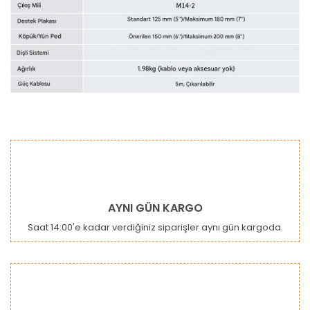
Bu ürünün fiyat bilgisi, resim, ürün açıklamalarında ve diğer
konularda yetersiz gördüğünüz noktaları öneri formunu
Bu ürüne ilk yorumu siz yapın!
kullanarak tarafımıza iletebilirsiniz.
Görüş ve önerileriniz için teşekkür ederiz.
Yorum Yaz
Ürün resmi kalitesiz, bozuk veya görüntülenemiyor.
AYNI GÜN KARGO
Ürün açıklamasında eksik bilgiler bulunuyor.
Saat 14:00'e kadar verdiğiniz siparişler aynı gün kargoda.
Ürün bilgilerinde hatalar bulunuyor.
Ürün fiyatı diğer sitelerden daha pahalı.
Bu ürüne benzer farklı alternatifler olmalı.