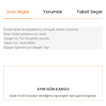
Ürün Bilgisi
Yorumlar
Taksit Seçenek
Esnek kenar ile kalıplanmış yumuşak üretan malzeme
Köşe Yerleri parlatma için ideal
Sünger Ve Yün Keçelerle Uyumlu
Taban Cırt ömrü 5000+
Düzgün İşlemler için dengeli Yapı
Bu ürünün fiyat bilgisi, resim, ürün açıklamalarında ve diğer
konularda yetersiz gördüğünüz noktaları öneri formunu
Bu ürüne ilk yorumu siz yapın!
kullanarak tarafımıza iletebilirsiniz.
Görüş ve önerileriniz için teşekkür ederiz.
Yorum Yaz
Ürün resmi kalitesiz, bozuk veya görüntülenemiyor.
AYNI GÜN KARGO
Ürün açıklamasında eksik bilgiler bulunuyor.
Saat 14:00'e kadar verdiğiniz siparişler aynı gün kargoda.
Ürün bilgilerinde hatalar bulunuyor.
Ürün fiyatı diğer sitelerden daha pahalı.