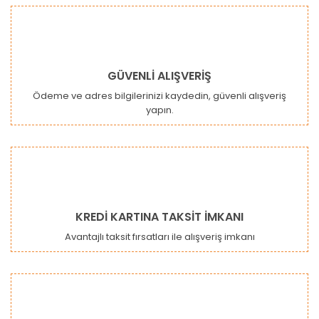
Bu ürüne benzer farklı alternatifler olmalı.
GÜVENLİ ALIŞVERİŞ
Ödeme ve adres bilgilerinizi kaydedin, güvenli alışveriş
yapın.
Gönder
KREDİ KARTINA TAKSİT İMKANI
Avantajlı taksit fırsatları ile alışveriş imkanı