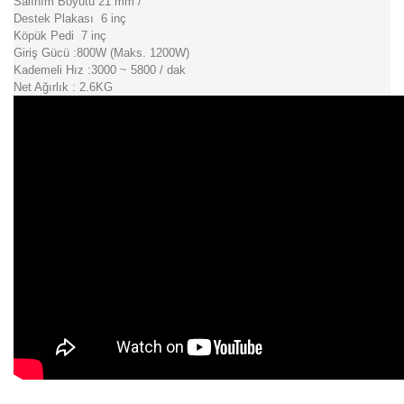
Salınım Boyutu 21 mm /
Destek Plakası 6 inç
Köpük Pedi 7 inç
Giriş Gücü :800W (Maks. 1200W)
Kademeli Hız :3000 ~ 5800 / dak
Net Ağırlık : 2.6KG