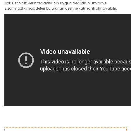
Not: Derin çiziklerin tedavisi için uygun değildir. Mumlar ve
sızdırmazlık maddeleri bu ürünün üzerine katmanlı olmayabilir.
Bu ürünün fiyat bilgisi, resim, ürün açıklamalarında ve diğer
konularda yetersiz gördüğünüz noktaları öneri formunu
Bu ürüne ilk yorumu siz yapın!
kullanarak tarafımıza iletebilirsiniz.