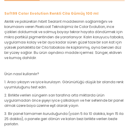
Soft99 Color Evolution Renkli Cila Gümüş 100 ml
Akrilik ve poliüretan hibrit Sealant maddesinin sağlamlığını ve
korumasını veren Pixelcoat Teknolojimiz ile Color Evolution, ince
çizikleri doldurmak ve solmuş boyayı tekrar hayata döndürmek için
mikro partikül pigmentinden de yararlanıyor. Kalın koruyucu tabaka,
uygulaması kolay ve bir aya kadar süren güzel taze bir son kat için
yüksek parlaklıkta bir Cila tabakası ile kaplanmış, ayna benzeri düz
bir yüzey sağlar. Bu ürün aşındırıcı madde içermez. Sünger, eldiven
ve kumaş dahildir.
Ürün nasıl kullanılır?
1. Aracı yıkayın ve iyice kurulayın. Görünürlüğü düşük bir alanda renk
uyumluluğunu test edin.
2. Birlikte verilen süngerin sarı tarafına orta miktarda ürün
uygulamadan önce şişeyi iyice çalkalayın ve her seferinde bir panel
olmak üzere boya üzerine eşit olarak yayın.
3. Bir panel tamamen kuruduğunda (yazın 5 ila 10 dakika, kışın 15 ila
25 dakika), o panele geri dönün ve kalan bezi birlikte verilen bezle
parlatın.