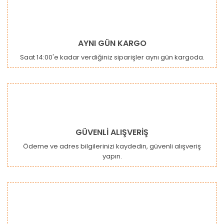
Görüş ve önerileriniz için teşekkür ederiz.
Yorum Yaz
Ürün resmi kalitesiz, bozuk veya görüntülenemiyor.
AYNI GÜN KARGO
Ürün açıklamasında eksik bilgiler bulunuyor.
Saat 14:00'e kadar verdiğiniz siparişler aynı gün kargoda.
Ürün bilgilerinde hatalar bulunuyor.
Ürün fiyatı diğer sitelerden daha pahalı.
Bu ürüne benzer farklı alternatifler olmalı.
GÜVENLİ ALIŞVERİŞ
Ödeme ve adres bilgilerinizi kaydedin, güvenli alışveriş
yapın.
Gönder