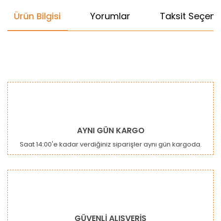
Ürün Bilgisi
Yorumlar
Taksit Seçenek
Bu ürünün fiyat bilgisi, resim, ürün açıklamalarında ve diğer
konularda yetersiz gördüğünüz noktaları öneri formunu
Bu ürüne ilk yorumu siz yapın!
kullanarak tarafımıza iletebilirsiniz.
Görüş ve önerileriniz için teşekkür ederiz.
Yorum Yaz
Ürün resmi kalitesiz, bozuk veya görüntülenemiyor.
AYNI GÜN KARGO
Ürün açıklamasında eksik bilgiler bulunuyor.
Saat 14:00'e kadar verdiğiniz siparişler aynı gün kargoda.
Ürün bilgilerinde hatalar bulunuyor.
Ürün fiyatı diğer sitelerden daha pahalı.
Bu ürüne benzer farklı alternatifler olmalı.
GÜVENLİ ALIŞVERİŞ