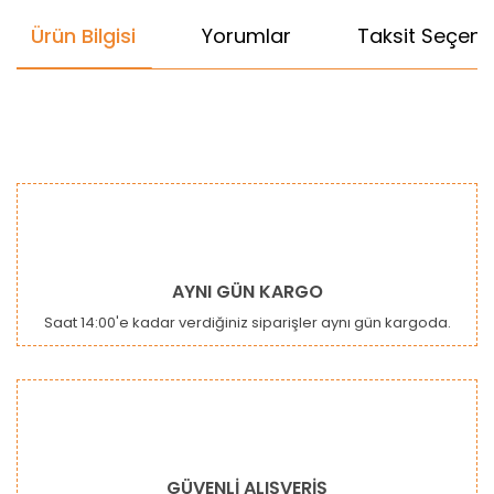
Ürün Bilgisi
Yorumlar
Taksit Seçenek
Bu ürünün fiyat bilgisi, resim, ürün açıklamalarında ve diğer
konularda yetersiz gördüğünüz noktaları öneri formunu
Bu ürüne ilk yorumu siz yapın!
kullanarak tarafımıza iletebilirsiniz.
Görüş ve önerileriniz için teşekkür ederiz.
Yorum Yaz
Ürün resmi kalitesiz, bozuk veya görüntülenemiyor.
AYNI GÜN KARGO
Ürün açıklamasında eksik bilgiler bulunuyor.
Saat 14:00'e kadar verdiğiniz siparişler aynı gün kargoda.
Ürün bilgilerinde hatalar bulunuyor.
Ürün fiyatı diğer sitelerden daha pahalı.
Bu ürüne benzer farklı alternatifler olmalı.
GÜVENLİ ALIŞVERİŞ