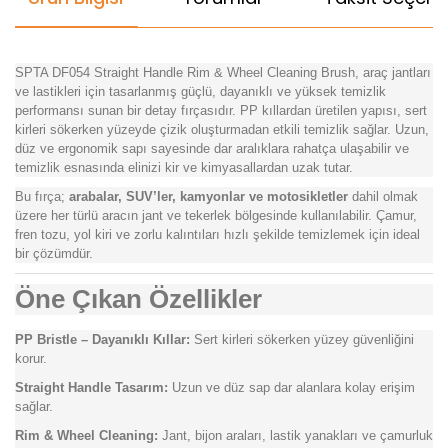
SPTA DF054 Straight Handle Rim & Wheel Cleaning Brush, araç jantları
ve lastikleri için tasarlanmış güçlü, dayanıklı ve yüksek temizlik
performansı sunan bir detay fırçasıdır. PP kıllardan üretilen yapısı, sert
kirleri sökerken yüzeyde çizik oluşturmadan etkili temizlik sağlar. Uzun,
düz ve ergonomik sapı sayesinde dar aralıklara rahatça ulaşabilir ve
temizlik esnasında elinizi kir ve kimyasallardan uzak tutar.
Bu fırça;
arabalar, SUV’ler, kamyonlar ve motosikletler
dahil olmak
üzere her türlü aracın jant ve tekerlek bölgesinde kullanılabilir. Çamur,
fren tozu, yol kiri ve zorlu kalıntıları hızlı şekilde temizlemek için ideal
bir çözümdür.
Öne Çıkan Özellikler
PP Bristle – Dayanıklı Kıllar:
Sert kirleri sökerken yüzey güvenliğini
korur.
Straight Handle Tasarım:
Uzun ve düz sap dar alanlara kolay erişim
sağlar.
Rim & Wheel Cleaning:
Jant, bijon araları, lastik yanakları ve çamurluk