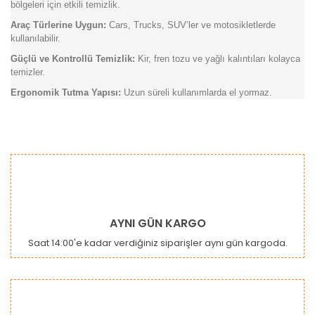
bölgeleri için etkili temizlik.
Araç Türlerine Uygun:
Cars, Trucks, SUV’ler ve motosikletlerde
kullanılabilir.
Güçlü ve Kontrollü Temizlik:
Kir, fren tozu ve yağlı kalıntıları kolayca
temizler.
Ergonomik Tutma Yapısı:
Uzun süreli kullanımlarda el yormaz.
Bu ürünün fiyat bilgisi, resim, ürün açıklamalarında ve diğer
konularda yetersiz gördüğünüz noktaları öneri formunu
Bu ürüne ilk yorumu siz yapın!
kullanarak tarafımıza iletebilirsiniz.
Görüş ve önerileriniz için teşekkür ederiz.
Yorum Yaz
Ürün resmi kalitesiz, bozuk veya görüntülenemiyor.
AYNI GÜN KARGO
Ürün açıklamasında eksik bilgiler bulunuyor.
Saat 14:00'e kadar verdiğiniz siparişler aynı gün kargoda.
Ürün bilgilerinde hatalar bulunuyor.
Ürün fiyatı diğer sitelerden daha pahalı.
Bu ürüne benzer farklı alternatifler olmalı.