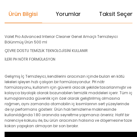
Ürün Bilgisi
Yorumlar
Taksit Seçenek
Valet Pro Advanced Interior Cleaner Genel Amaçlı Temizleyici
Bölünmüş Ürün 500 ml
ÇEVRE DOSTU TEMİZLİK TEKNOLOJİSİNİ KULLANIR
İLERİ PH NÖTR FORMÜLASYON
Gelişmiş İç Temizleyici, kendilerini aracınızın içinde bulan en kötü
lekeleri işleyen hızlı çalışan bir formülasyondur. PH nötr
formülasyonu, kullanım için güvenli olacak şekilde tasarlanmıştır ve
kolayca biyolojik olarak bozunabilen temizlik maddeleri içerir. Tüm iç
kumaşlarınızda güvenlik için özel olarak geliştirilmiş olmasına
rağmen, aynı zamanda otomobilin iç kısımlarının sert yüzeylerinde
de iyi performans gösterir. Ürün halı temizleme makinesinde
kullanıldığında 1:80 oranında seyreltme yapmanızı öneririz. Hafif bir
narenciye kokusu ile, bu ürün aracınızın halısına ve döşemesine taze
kokan yapışkan olmayan bir son bırakır.