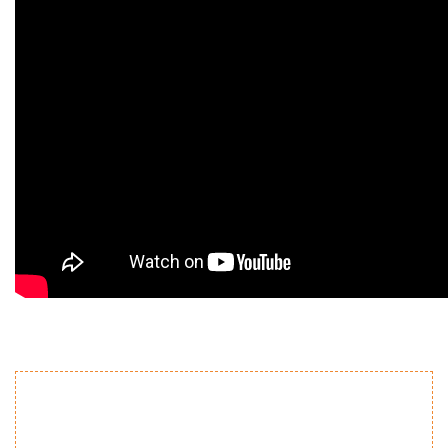
Bu ürünün fiyat bilgisi, resim, ürün açıklamalarında ve diğer
konularda yetersiz gördüğünüz noktaları öneri formunu
Bu ürüne ilk yorumu siz yapın!
kullanarak tarafımıza iletebilirsiniz.
Görüş ve önerileriniz için teşekkür ederiz.
Yorum Yaz