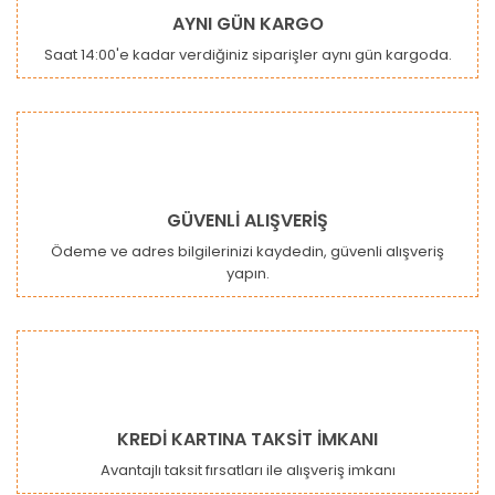
Ürün resmi kalitesiz, bozuk veya görüntülenemiyor.
AYNI GÜN KARGO
Ürün açıklamasında eksik bilgiler bulunuyor.
Saat 14:00'e kadar verdiğiniz siparişler aynı gün kargoda.
Ürün bilgilerinde hatalar bulunuyor.
Ürün fiyatı diğer sitelerden daha pahalı.
Bu ürüne benzer farklı alternatifler olmalı.
GÜVENLİ ALIŞVERİŞ
Ödeme ve adres bilgilerinizi kaydedin, güvenli alışveriş
yapın.
Gönder
KREDİ KARTINA TAKSİT İMKANI
Avantajlı taksit fırsatları ile alışveriş imkanı