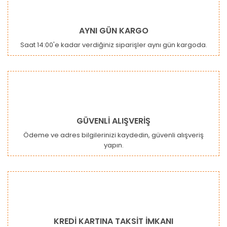
Yorum Yaz
Ürün resmi kalitesiz, bozuk veya görüntülenemiyor.
AYNI GÜN KARGO
Ürün açıklamasında eksik bilgiler bulunuyor.
Saat 14:00'e kadar verdiğiniz siparişler aynı gün kargoda.
Ürün bilgilerinde hatalar bulunuyor.
Ürün fiyatı diğer sitelerden daha pahalı.
Bu ürüne benzer farklı alternatifler olmalı.
GÜVENLİ ALIŞVERİŞ
Ödeme ve adres bilgilerinizi kaydedin, güvenli alışveriş
yapın.
Gönder
KREDİ KARTINA TAKSİT İMKANI