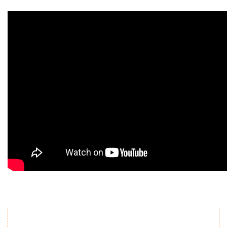
Bu ürünün fiyat bilgisi, resim, ürün açıklamalarında ve diğer
konularda yetersiz gördüğünüz noktaları öneri formunu
Bu ürüne ilk yorumu siz yapın!
kullanarak tarafımıza iletebilirsiniz.
Görüş ve önerileriniz için teşekkür ederiz.