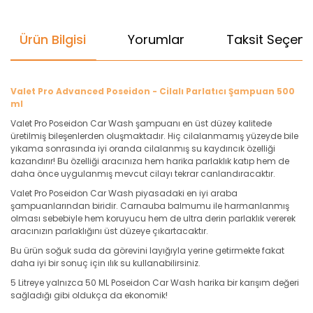
Ürün Bilgisi
Yorumlar
Taksit Seçenek
Valet Pro Advanced Poseidon - Cilalı Parlatıcı Şampuan 500
ml
Valet Pro Poseidon Car Wash şampuanı en üst düzey kalitede
üretilmiş bileşenlerden oluşmaktadır. Hiç cilalanmamış yüzeyde bile
yıkama sonrasında iyi oranda cilalanmış su kaydırıcık özelliği
kazandırır! Bu özelliği aracınıza hem harika parlaklık katıp hem de
daha önce uygulanmış mevcut cilayı tekrar canlandıracaktır.
Valet Pro Poseidon Car Wash piyasadaki en iyi araba
şampuanlarından biridir. Carnauba balmumu ile harmanlanmış
olması sebebiyle hem koruyucu hem de ultra derin parlaklık vererek
aracınızın parlaklığını üst düzeye çıkartacaktır.
Bu ürün soğuk suda da görevini layığıyla yerine getirmekte fakat
daha iyi bir sonuç için ılık su kullanabilirsiniz.
5 Litreye yalnızca 50 ML Poseidon Car Wash harika bir karışım değeri
sağladığı gibi oldukça da ekonomik!