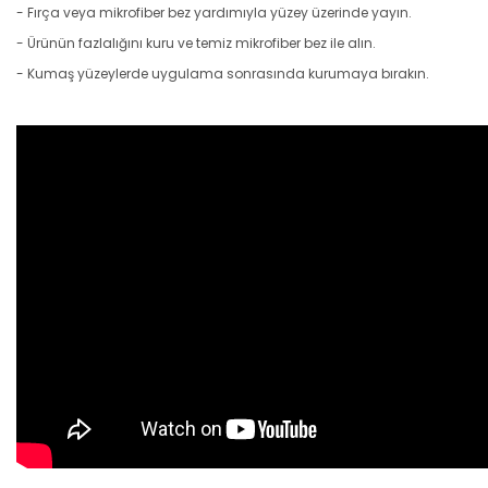
- Fırça veya mikrofiber bez yardımıyla yüzey üzerinde yayın.
- Ürünün fazlalığını kuru ve temiz mikrofiber bez ile alın.
- Kumaş yüzeylerde uygulama sonrasında kurumaya bırakın.