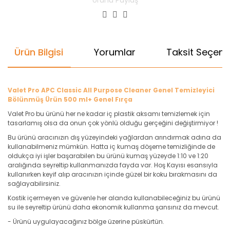
Ürünü Paylaş
Ürün Bilgisi
Yorumlar
Taksit Seçenek
Valet Pro APC Classic All Purpose Cleaner Genel Temizleyici
Bölünmüş Ürün 500 ml+ Genel Fırça
Valet Pro bu ürünü her ne kadar iç plastik aksamı temizlemek için
tasarlamış olsa da onun çok yönlü olduğu gerçeğini değiştirmiyor !
Bu ürünü aracınızın dış yüzeyindeki yağlardan arındırmak adına da
kullanabilmeniz mümkün. Hatta iç kumaş döşeme temizliğinde de
oldukça iyi işler başarabilen bu ürünü kumaş yüzeyde 1:10 ve 1:20
aralığında seyreltip kullanmanızda fayda var. Hoş Kayısı esansıyla
kullanırken keyif alıp aracınızın içinde güzel bir koku bırakmasını da
sağlayabilirsiniz.
Kostik içermeyen ve güvenle her alanda kullanabileceğiniz bu ürünü
su ile seyreltip ürünü daha ekonomik kullanma şansınız da mevcut.
- Ürünü uygulayacağınız bölge üzerine püskürtün.