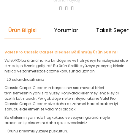
Ürünü Paylaş
Ürün Bilgisi
Yorumlar
Taksit Seçenek
Valet Pro Classic Carpet Cleaner Bölünmüş Ürün 500 ml
ValetPRO bu ürünü harika bir döşeme ve halı yüzeyi temizleyicisi elde
etmek için özenle geliştirdi! Bu ürün özellikle yüzeye yapışmış kirlerin
hızlıca ve zahmetsizce çözme konusunda uzman.
1:20 sulandırabilirsiniz
Classic Carpet Cleaner ın başarısının sırrı mevcut kirleri
temizlemesinin yanı sıra yüzeyi koruyarak kirlenmeyi engelleyici
özellik katmasıdır. Pek çok döşeme temizleyici aksine Valet Pro
Classic Carpet Cleaner size daha az zahmet harcatarak en iyi
sonucu elde etmenize yardımcı olacak.
Bu etkilerinin yanında hoş kokusu ve yepyeni görünümüyle
aracınızın iç aksamını daha çok seveceksiniz.
- Ürünü kirlenmiş yüzeye püskürtün.