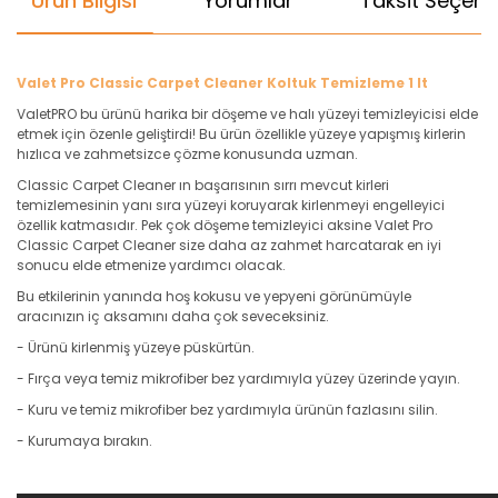
Ürün Bilgisi
Yorumlar
Taksit Seçenek
Valet Pro Classic Carpet Cleaner Koltuk Temizleme 1 lt
ValetPRO bu ürünü harika bir döşeme ve halı yüzeyi temizleyicisi elde
etmek için özenle geliştirdi! Bu ürün özellikle yüzeye yapışmış kirlerin
hızlıca ve zahmetsizce çözme konusunda uzman.
Classic Carpet Cleaner ın başarısının sırrı mevcut kirleri
temizlemesinin yanı sıra yüzeyi koruyarak kirlenmeyi engelleyici
özellik katmasıdır. Pek çok döşeme temizleyici aksine Valet Pro
Classic Carpet Cleaner size daha az zahmet harcatarak en iyi
sonucu elde etmenize yardımcı olacak.
Bu etkilerinin yanında hoş kokusu ve yepyeni görünümüyle
aracınızın iç aksamını daha çok seveceksiniz.
- Ürünü kirlenmiş yüzeye püskürtün.
- Fırça veya temiz mikrofiber bez yardımıyla yüzey üzerinde yayın.
- Kuru ve temiz mikrofiber bez yardımıyla ürünün fazlasını silin.
- Kurumaya bırakın.