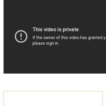
Bu ürünün fiyat bilgisi, resim, ürün açıklamalarında ve diğer
konularda yetersiz gördüğünüz noktaları öneri formunu
Bu ürüne ilk yorumu siz yapın!
kullanarak tarafımıza iletebilirsiniz.
Görüş ve önerileriniz için teşekkür ederiz.
Yorum Yaz