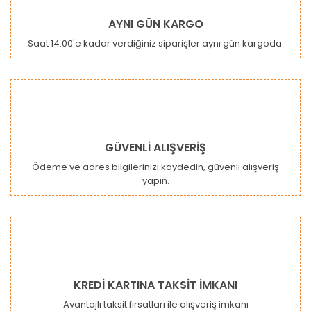
Ürün resmi kalitesiz, bozuk veya görüntülenemiyor.
AYNI GÜN KARGO
Ürün açıklamasında eksik bilgiler bulunuyor.
Saat 14:00'e kadar verdiğiniz siparişler aynı gün kargoda.
Ürün bilgilerinde hatalar bulunuyor.
Ürün fiyatı diğer sitelerden daha pahalı.
Bu ürüne benzer farklı alternatifler olmalı.
GÜVENLİ ALIŞVERİŞ
Ödeme ve adres bilgilerinizi kaydedin, güvenli alışveriş
yapın.
Gönder
KREDİ KARTINA TAKSİT İMKANI
Avantajlı taksit fırsatları ile alışveriş imkanı