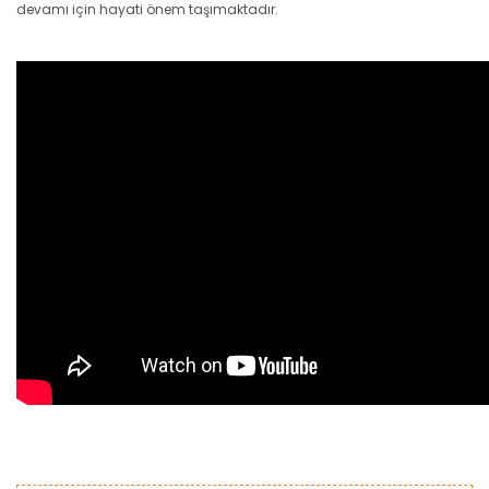
devamı için hayati önem taşımaktadır.
Bu ürünün fiyat bilgisi, resim, ürün açıklamalarında ve diğer
konularda yetersiz gördüğünüz noktaları öneri formunu
Bu ürüne ilk yorumu siz yapın!