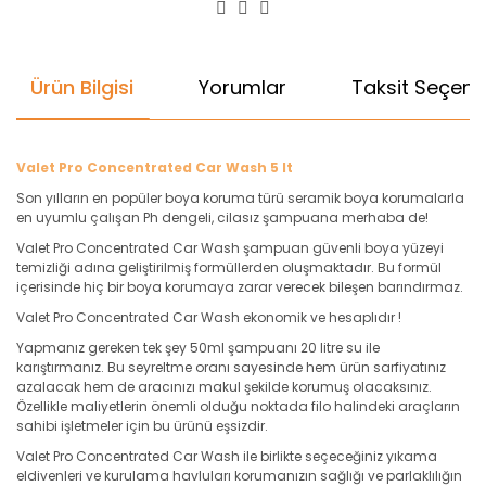
Ürün Bilgisi
Yorumlar
Taksit Seçenek
Valet Pro Concentrated Car Wash 5 lt
Son yılların en popüler boya koruma türü seramik boya korumalarla
en uyumlu çalışan Ph dengeli, cilasız şampuana merhaba de!
Valet Pro Concentrated Car Wash şampuan güvenli boya yüzeyi
temizliği adına geliştirilmiş formüllerden oluşmaktadır. Bu formül
içerisinde hiç bir boya korumaya zarar verecek bileşen barındırmaz.
Valet Pro Concentrated Car Wash ekonomik ve hesaplıdır !
Yapmanız gereken tek şey 50ml şampuanı 20 litre su ile
karıştırmanız. Bu seyreltme oranı sayesinde hem ürün sarfiyatınız
azalacak hem de aracınızı makul şekilde korumuş olacaksınız.
Özellikle maliyetlerin önemli olduğu noktada filo halindeki araçların
sahibi işletmeler için bu ürünü eşsizdir.
Valet Pro Concentrated Car Wash ile birlikte seçeceğiniz yıkama
eldivenleri ve kurulama havluları korumanızın sağlığı ve parlaklılığın