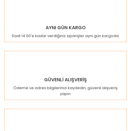
kullanarak tarafımıza iletebilirsiniz.
Görüş ve önerileriniz için teşekkür ederiz.
Yorum Yaz
Ürün resmi kalitesiz, bozuk veya görüntülenemiyor.
AYNI GÜN KARGO
Ürün açıklamasında eksik bilgiler bulunuyor.
Saat 14:00'e kadar verdiğiniz siparişler aynı gün kargoda.
Ürün bilgilerinde hatalar bulunuyor.
Ürün fiyatı diğer sitelerden daha pahalı.
Bu ürüne benzer farklı alternatifler olmalı.
GÜVENLİ ALIŞVERİŞ
Ödeme ve adres bilgilerinizi kaydedin, güvenli alışveriş
yapın.
Gönder