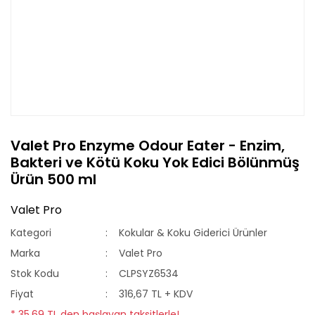
Valet Pro Enzyme Odour Eater - Enzim,
Bakteri ve Kötü Koku Yok Edici Bölünmüş
Ürün 500 ml
Valet Pro
Kategori
Kokular & Koku Giderici Ürünler
Marka
Valet Pro
Stok Kodu
CLPSYZ6534
Fiyat
316,67 TL + KDV
* 35,69 TL den başlayan taksitlerle!