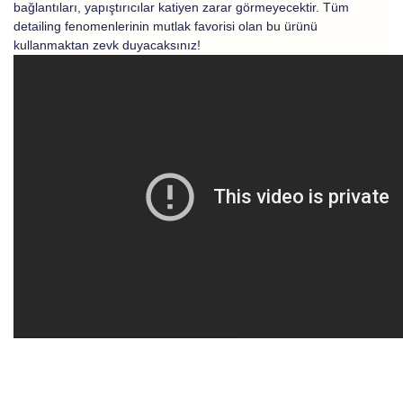
bağlantıları, yapıştırıcılar katiyen zarar görmeyecektir. Tüm
detailing fenomenlerinin mutlak favorisi olan bu ürünü
kullanmaktan zevk duyacaksınız!
Bu ürünün fiyat bilgisi, resim, ürün açıklamalarında ve diğer
konularda yetersiz gördüğünüz noktaları öneri formunu