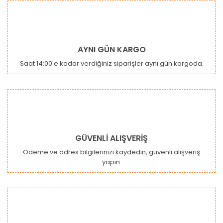
Bu ürüne ilk yorumu siz yapın!
kullanarak tarafımıza iletebilirsiniz.
Görüş ve önerileriniz için teşekkür ederiz.
Yorum Yaz
Ürün resmi kalitesiz, bozuk veya görüntülenemiyor.
AYNI GÜN KARGO
Ürün açıklamasında eksik bilgiler bulunuyor.
Saat 14:00'e kadar verdiğiniz siparişler aynı gün kargoda.
Ürün bilgilerinde hatalar bulunuyor.
Ürün fiyatı diğer sitelerden daha pahalı.
Bu ürüne benzer farklı alternatifler olmalı.
GÜVENLİ ALIŞVERİŞ
Ödeme ve adres bilgilerinizi kaydedin, güvenli alışveriş
yapın.
Gönder