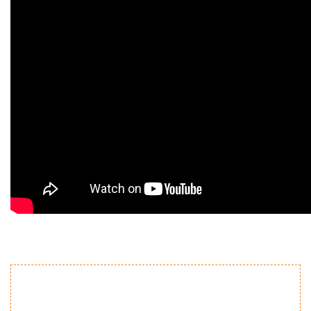
Bu ürünün fiyat bilgisi, resim, ürün açıklamalarında ve diğer
konularda yetersiz gördüğünüz noktaları öneri formunu
Bu ürüne ilk yorumu siz yapın!
kullanarak tarafımıza iletebilirsiniz.
Görüş ve önerileriniz için teşekkür ederiz.
Yorum Yaz