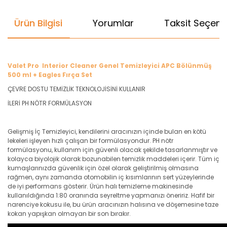
Ürün Bilgisi
Yorumlar
Taksit Seçenek
Valet Pro Interior Cleaner Genel Temizleyici APC Bölünmüş
500 ml + Eagles Fırça Set
ÇEVRE DOSTU TEMİZLİK TEKNOLOJİSİNİ KULLANIR
İLERİ PH NÖTR FORMÜLASYON
Gelişmiş İç Temizleyici, kendilerini aracınızın içinde bulan en kötü
lekeleri işleyen hızlı çalışan bir formülasyondur. PH nötr
formülasyonu, kullanım için güvenli olacak şekilde tasarlanmıştır ve
kolayca biyolojik olarak bozunabilen temizlik maddeleri içerir. Tüm iç
kumaşlarınızda güvenlik için özel olarak geliştirilmiş olmasına
rağmen, aynı zamanda otomobilin iç kısımlarının sert yüzeylerinde
de iyi performans gösterir. Ürün halı temizleme makinesinde
kullanıldığında 1:80 oranında seyreltme yapmanızı öneririz. Hafif bir
narenciye kokusu ile, bu ürün aracınızın halısına ve döşemesine taze
kokan yapışkan olmayan bir son bırakır.