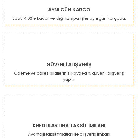
Ürün resmi kalitesiz, bozuk veya görüntülenemiyor.
AYNI GÜN KARGO
Ürün açıklamasında eksik bilgiler bulunuyor.
Saat 14:00'e kadar verdiğiniz siparişler aynı gün kargoda.
Ürün bilgilerinde hatalar bulunuyor.
Ürün fiyatı diğer sitelerden daha pahalı.
Bu ürüne benzer farklı alternatifler olmalı.
GÜVENLİ ALIŞVERİŞ
Ödeme ve adres bilgilerinizi kaydedin, güvenli alışveriş
yapın.
Gönder
KREDİ KARTINA TAKSİT İMKANI
Avantajlı taksit fırsatları ile alışveriş imkanı