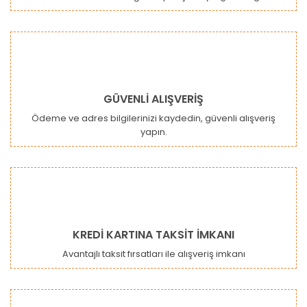
Ürün bilgilerinde hatalar bulunuyor.
Ürün fiyatı diğer sitelerden daha pahalı.
Bu ürüne benzer farklı alternatifler olmalı.
GÜVENLİ ALIŞVERİŞ
Ödeme ve adres bilgilerinizi kaydedin, güvenli alışveriş
yapın.
Gönder
KREDİ KARTINA TAKSİT İMKANI
Avantajlı taksit fırsatları ile alışveriş imkanı