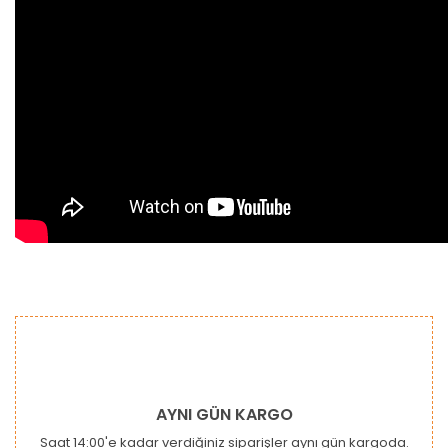
Bu ürünün fiyat bilgisi, resim, ürün açıklamalarında ve diğer
konularda yetersiz gördüğünüz noktaları öneri formunu
Bu ürüne ilk yorumu siz yapın!
kullanarak tarafımıza iletebilirsiniz.
Görüş ve önerileriniz için teşekkür ederiz.
Yorum Yaz
Ürün resmi kalitesiz, bozuk veya görüntülenemiyor.
AYNI GÜN KARGO
Ürün açıklamasında eksik bilgiler bulunuyor.
Saat 14:00'e kadar verdiğiniz siparişler aynı gün kargoda.