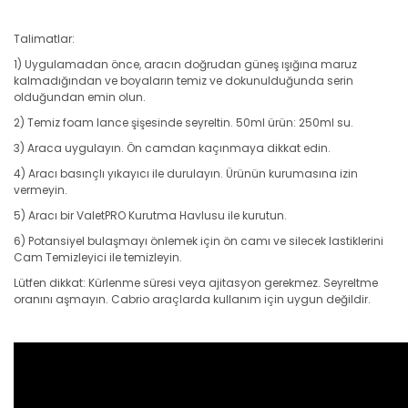
Talimatlar:
1) Uygulamadan önce, aracın doğrudan güneş ışığına maruz
kalmadığından ve boyaların temiz ve dokunulduğunda serin
olduğundan emin olun.
2) Temiz foam lance şişesinde seyreltin. 50ml ürün: 250ml su.
3) Araca uygulayın. Ön camdan kaçınmaya dikkat edin.
4) Aracı basınçlı yıkayıcı ile durulayın. Ürünün kurumasına izin
vermeyin.
5) Aracı bir ValetPRO Kurutma Havlusu ile kurutun.
6) Potansiyel bulaşmayı önlemek için ön camı ve silecek lastiklerini
Cam Temizleyici ile temizleyin.
Lütfen dikkat: Kürlenme süresi veya ajitasyon gerekmez. Seyreltme
oranını aşmayın. Cabrio araçlarda kullanım için uygun değildir.