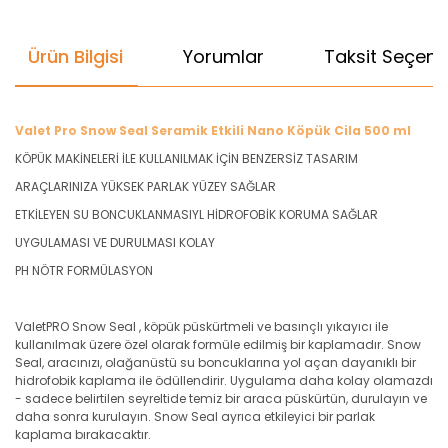
Ürün Bilgisi
Yorumlar
Taksit Seçenek
Valet Pro Snow Seal Seramik Etkili Nano Köpük Cila 500 ml
KÖPÜK MAKİNELERİ İLE KULLANILMAK İÇİN BENZERSİZ TASARIM
ARAÇLARINIZA YÜKSEK PARLAK YÜZEY SAĞLAR
ETKİLEYEN SU BONCUKLANMASIYL HİDROFOBİK KORUMA SAĞLAR
UYGULAMASI VE DURULMASI KOLAY
PH NÖTR FORMÜLASYON
ValetPRO Snow Seal , köpük püskürtmeli ve basınçlı yıkayıcı ile
kullanılmak üzere özel olarak formüle edilmiş bir kaplamadır. Snow
Seal, aracınızı, olağanüstü su boncuklarına yol açan dayanıklı bir
hidrofobik kaplama ile ödüllendirir. Uygulama daha kolay olamazdı
- sadece belirtilen seyreltide temiz bir araca püskürtün, durulayın ve
daha sonra kurulayın. Snow Seal ayrıca etkileyici bir parlak
kaplama bırakacaktır.