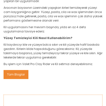
yapılan bir uygulamadır.
Aracınızn boyasının üzerindeki yapışkan kirleri temizleyerek yüzeyi
cam kayganlığına getirir. Yüzeyi, pasta, cila ve wax işleminden önce
pürüzsüz hale getirerek, pasta, cila ve wax işleminin çok daha yüksek
performans göstermesine olanak verir.
Kil uygulamasını her mevsim başında, yılda en az 4 defa
uygulamanızı tavsiye ederiz.
Yüzey Temizleyici Kili Nasıl Kullanabilirim?
Kil kaydırıcıyı kile ve yüzeye bolca sıkın ve kili yüzeyde hafif baskıda
gezdirin. Kirlerin kilde hapsolduğunu göreceksiniz. Kil, yüzeyde
takılmaya başlarsa, yüzey temizleyiciyi tekrar yüzeye ve kile sıkın. Ağır
lekelerde tekrar uygulama gerekebilir.
Bu işlem için Valet Pro Clay Rider ve Kil setimizi deneyebilirsiniz.
Tüm Bloglar