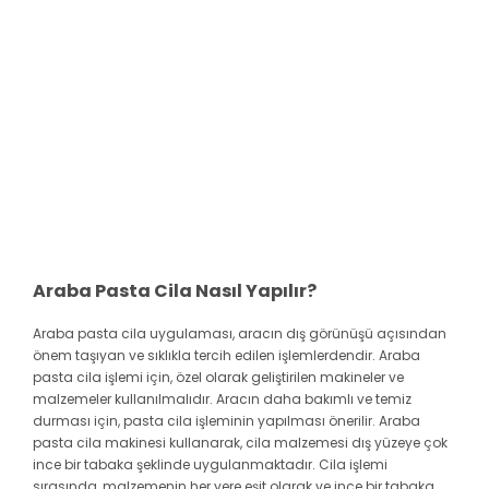
Araba Pasta Cila Nasıl Yapılır?
Araba pasta cila uygulaması, aracın dış görünüşü açısından
önem taşıyan ve sıklıkla tercih edilen işlemlerdendir. Araba
pasta cila işlemi için, özel olarak geliştirilen makineler ve
malzemeler kullanılmalıdır. Aracın daha bakımlı ve temiz
durması için, pasta cila işleminin yapılması önerilir. Araba
pasta cila makinesi kullanarak, cila malzemesi dış yüzeye çok
ince bir tabaka şeklinde uygulanmaktadır. Cila işlemi
sırasında, malzemenin her yere eşit olarak ve ince bir tabaka