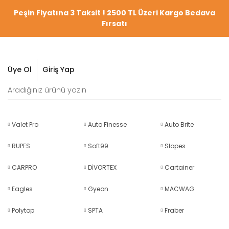
Peşin Fiyatına 3 Taksit ! 2500 TL Üzeri Kargo Bedava
Fırsatı
Üye Ol
Giriş Yap
Valet Pro
Auto Finesse
Auto Brite
RUPES
Soft99
Slopes
CARPRO
DİVORTEX
Cartainer
Eagles
Gyeon
MACWAG
Polytop
SPTA
Fraber