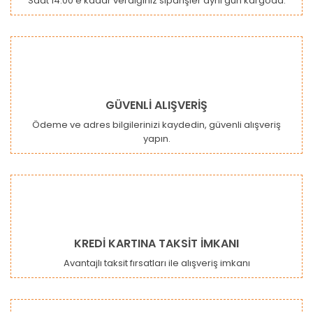
Saat 14:00'e kadar verdiğiniz siparişler aynı gün kargoda.
GÜVENLİ ALIŞVERİŞ
Ödeme ve adres bilgilerinizi kaydedin, güvenli alışveriş
yapın.
KREDİ KARTINA TAKSİT İMKANI
Avantajlı taksit fırsatları ile alışveriş imkanı