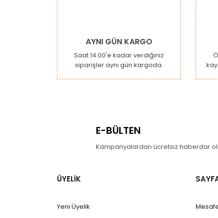
Ürün resmi kalitesiz, bozuk veya görüntülenemiy
Ürün açıklamasında eksik bilgiler bulunuyor.
Ürün bilgilerinde hatalar bulunuyor.
AYNI GÜN KARGO
Ürün fiyatı diğer sitelerden daha pahalı.
Saat 14:00'e kadar verdiğiniz
Ö
siparişler aynı gün kargoda.
kay
Bu ürüne benzer farklı alternatifler olmalı.
E-BÜLTEN
Kampanyalardan ücretsiz haberdar olm
ÜYELİK
SAYF
Yeni Üyelik
Mesafe