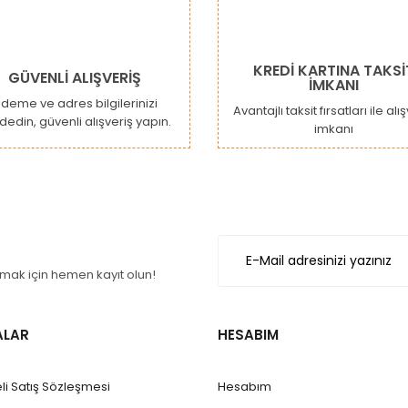
or.
Yorum Yaz
KREDİ KARTINA TAKSİ
GÜVENLİ ALIŞVERİŞ
İMKANI
deme ve adres bilgilerinizi
Avantajlı taksit fırsatları ile alı
dedin, güvenli alışveriş yapın.
imkanı
Gönder
ak için hemen kayıt olun!
ALAR
HESABIM
li Satış Sözleşmesi
Hesabım