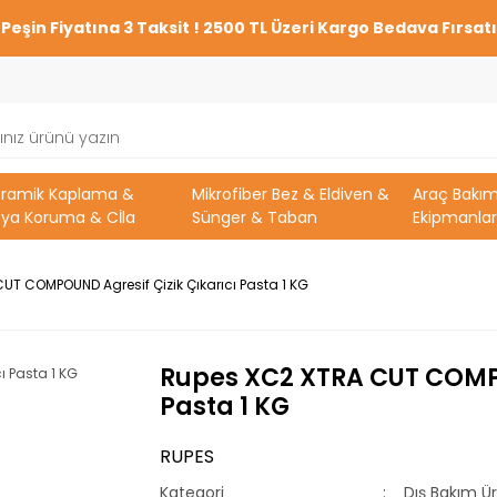
Peşin Fiyatına 3 Taksit ! 2500 TL Üzeri Kargo Bedava Fırsatı
eramik Kaplama &
Mikrofiber Bez & Eldiven &
Araç Bakı
ya Koruma & Cİla
Sünger & Taban
Ekipmanlar
UT COMPOUND Agresif Çizik Çıkarıcı Pasta 1 KG
Rupes XC2 XTRA CUT COMPO
Pasta 1 KG
RUPES
Kategori
Dış Bakım Ür