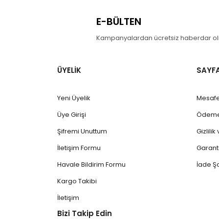
E-BÜLTEN
Kampanyalardan ücretsiz haberdar olm
ÜYELİK
SAYF
Yeni Üyelik
Mesafe
Üye Girişi
Ödeme 
Şifremi Unuttum
Gizlili
İletişim Formu
Garanti
Havale Bildirim Formu
İade Şa
Kargo Takibi
İletişim
Bizi Takip Edin