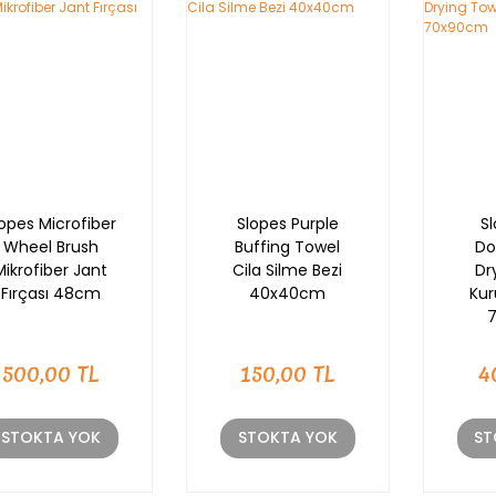
lopes Microfiber
Slopes Purple
S
Wheel Brush
Buffing Towel
Do
Mikrofiber Jant
Cila Silme Bezi
Dr
Fırçası 48cm
40x40cm
Kur
500,00 TL
150,00 TL
4
STOKTA YOK
STOKTA YOK
ST