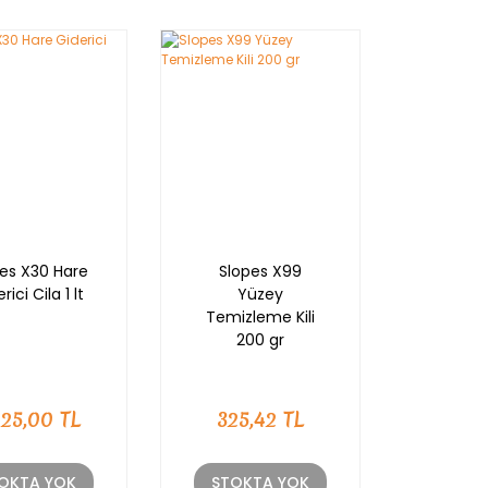
es X30 Hare
Slopes X99
rici Cila 1 lt
Yüzey
Temizleme Kili
200 gr
125,00 TL
325,42 TL
OKTA YOK
STOKTA YOK