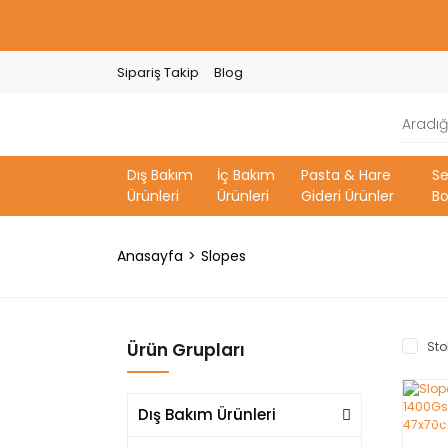
Sipariş Takip
Blog
Dış Bakım
İç Bakım
Pasta & Hare
S
Ürünleri
Ürünleri
Gideri Ürünler
Bo
Anasayfa
Slopes
Ürün Grupları
Sto
Dış Bakım Ürünleri
YE