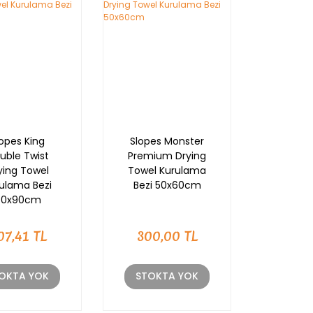
lopes King
Slopes Monster
uble Twist
Premium Drying
ying Towel
Towel Kurulama
ulama Bezi
Bezi 50x60cm
70x90cm
07,41 TL
300,00 TL
OKTA YOK
STOKTA YOK