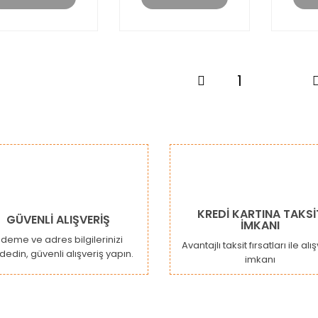
1
2
KREDİ KARTINA TAKSİ
GÜVENLİ ALIŞVERİŞ
İMKANI
deme ve adres bilgilerinizi
Avantajlı taksit fırsatları ile alı
dedin, güvenli alışveriş yapın.
imkanı