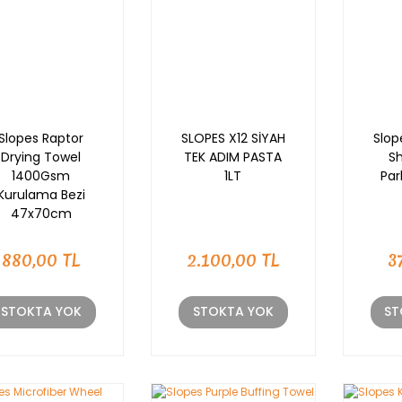
Slopes Raptor
SLOPES X12 SİYAH
Slop
Drying Towel
TEK ADIM PASTA
Sh
1400Gsm
1LT
Par
Kurulama Bezi
47x70cm
880,00 TL
2.100,00 TL
3
STOKTA YOK
STOKTA YOK
ST