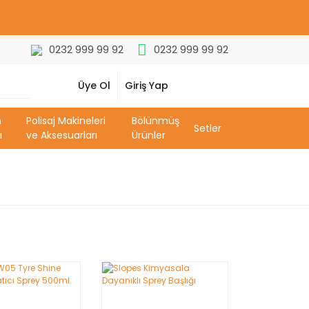
0232 999 99 92
0232 999 99 92
Üye Ol
Giriş Yap
m
Polisaj Makineleri
Bölünmüş
Setler
ı
ve Aksesuarları
Ürünler