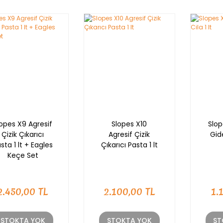
lopes X9 Agresif
Slopes X10
Slop
Çizik Çıkarıcı
Agresif Çizik
Gide
sta 1 lt + Eagles
Çıkarıcı Pasta 1 lt
Keçe Set
2.450,00 TL
2.100,00 TL
1.
STOKTA YOK
STOKTA YOK
ST