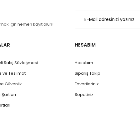
ak için hemen kayıt olun!
ALAR
HESABIM
li Satış Sözleşmesi
Hesabım
ve Teslimat
Sipariş Takip
k ve Güvenlik
Favorileriniz
 Şartları
Sepetiniz
rtları