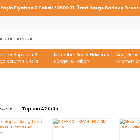
Peşin Fiyatına 3 Taksit ! 2500 TL Üzeri Kargo Bedava Fırsatı
eramik Kaplama &
Mikrofiber Bez & Eldiven &
Araç Bakı
ya Koruma & Cİla
Sünger & Taban
Ekipmanlar
ktakiler
Toplam 42 ürün
Nİ
YENİ