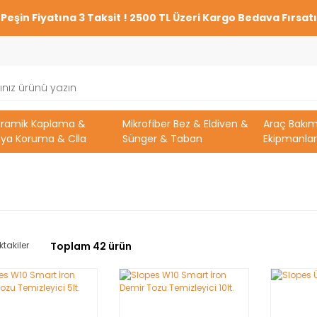
Peşin Fiyatına 3 Taksit ! 2500 TL Üzeri Kargo Bedava Fırsatı
eramik Kaplama &
Mikrofiber Bez & Eldiven &
Araç Bakı
ya Koruma & Cİla
Sünger & Taban
Ekipmanlar
ktakiler
Toplam 42 ürün
Nİ
YENİ
YENİ