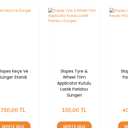
Nİ
YENİ
YENİ
Slopes Keçe Ve
Slopes Tyre &
Slo
Sünger Standı
Wheel Trim
Pa
Applicator Kutulu
Lastik Parlatıcı
Süngeri
750,00 TL
150,00 TL
4
SEPETE EKLE
SEPETE EKLE
S