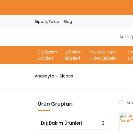
Sipariş Takip
Blog
Dış Bakım
İç Bakım
Pasta & Hare
S
Ürünleri
Ürünleri
Gideri Ürünler
Bo
Anasayfa
Slopes
Ürün Grupları
Sto
Dış Bakım Ürünleri
YE