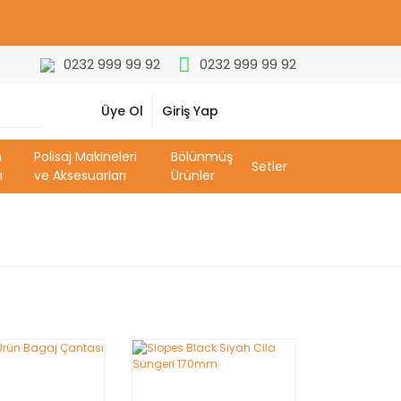
0232 999 99 92
0232 999 99 92
Üye Ol
Giriş Yap
m
Polisaj Makineleri
Bölünmüş
Setler
ı
ve Aksesuarları
Ürünler
YENİ