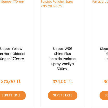
Nİ
Slopes Yellow
Slopes W06
Slop
arı Hare Giderici
Shine Plus
G
Süngeri 170mm
Torpido Parlatıcı
Pa
Sprey Vanilya
500ml.
375,00 TL
375,00 TL
6
SEPETE EKLE
SEPETE EKLE
S