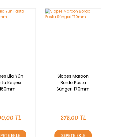
YENİ
pes Lila Yün
Slopes Maroon
sta Keçesi
Bordo Pasta
160mm
Süngeri 170mm
00,00 TL
375,00 TL
EPETE EKLE
SEPETE EKLE