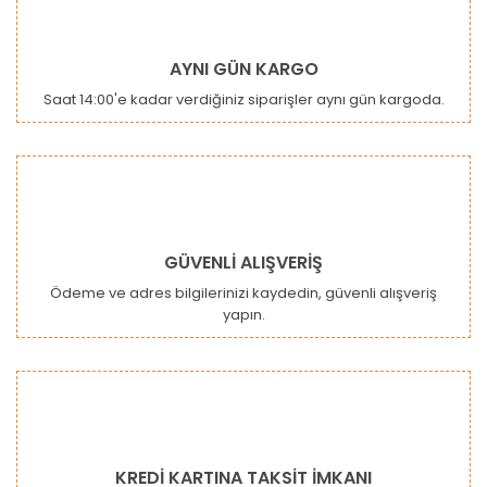
Yorum Yaz
Ürün resmi kalitesiz, bozuk veya görüntülenemiyor.
AYNI GÜN KARGO
Ürün açıklamasında eksik bilgiler bulunuyor.
Saat 14:00'e kadar verdiğiniz siparişler aynı gün kargoda.
Ürün bilgilerinde hatalar bulunuyor.
Ürün fiyatı diğer sitelerden daha pahalı.
Bu ürüne benzer farklı alternatifler olmalı.
GÜVENLİ ALIŞVERİŞ
Ödeme ve adres bilgilerinizi kaydedin, güvenli alışveriş
yapın.
Gönder
KREDİ KARTINA TAKSİT İMKANI