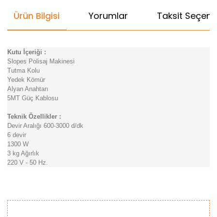
Ürün Bilgisi
Yorumlar
Taksit Seçenek
Kutu İçeriği :
Slopes Polisaj Makinesi
Tutma Kolu
Yedek Kömür
Alyan Anahtarı
5MT Güç Kablosu
Teknik Özellikler :
Devir Aralığı 600-3000 d/dk
6 devir
1300 W
3 kg Ağırlık
220 V - 50 Hz.
Bu ürünün fiyat bilgisi, resim, ürün açıklamalarında ve diğer
konularda yetersiz gördüğünüz noktaları öneri formunu
Bu ürüne ilk yorumu siz yapın!
kullanarak tarafımıza iletebilirsiniz.
Görüş ve önerileriniz için teşekkür ederiz.