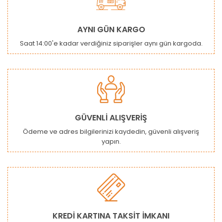
Yorum Yaz
Ürün resmi kalitesiz, bozuk veya görüntülenemiyor.
AYNI GÜN KARGO
Ürün açıklamasında eksik bilgiler bulunuyor.
Saat 14:00'e kadar verdiğiniz siparişler aynı gün kargoda.
Ürün bilgilerinde hatalar bulunuyor.
Ürün fiyatı diğer sitelerden daha pahalı.
Bu ürüne benzer farklı alternatifler olmalı.
GÜVENLİ ALIŞVERİŞ
Ödeme ve adres bilgilerinizi kaydedin, güvenli alışveriş
yapın.
Gönder
KREDİ KARTINA TAKSİT İMKANI