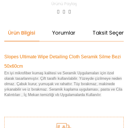
Ürünü Paylaş
Ürün Bilgisi
Yorumlar
Taksit Seçenek
Slopes Ultimate Wipe Detailing Cloth Seramik Silme Bezi
50x60cm
En iyi mikrofiber kumaş kalitesi ve Seramik Uygulamaları için özel
olarak tasarlanmıştır. Çift taraflı kullanılabilir. Yüzeyde çizilmeye neden
olmaz. Çabuk kurur, yumuşak ve rahattır. Tüy bırakmaz, makinede
yıkanabilir ve iz bırakmaz. Seramik kaplama uygulaması, pasta ve Cila
Kalıntıları , İç Mekan temizliği vb Uygulamalarda Kullanılır.
Bu ürünün fiyat bilgisi, resim, ürün açıklamalarında ve diğer
konularda yetersiz gördüğünüz noktaları öneri formunu
Bu ürüne ilk yorumu siz yapın!
kullanarak tarafımıza iletebilirsiniz.
Görüş ve önerileriniz için teşekkür ederiz.