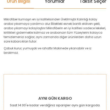
Ürün Bilgisi
Yorumlar
Taksit Seçenek
Mikrofiber kumaşın en iyi kalitelisinden Üretilmiştir.Kalınlığı kolay
araba yıkamaya yardımcı olur.Bilekteki esnek bantlı eldiven şekli,
araba yıkamayı kolaylaştırır.Mikrofiberin en iyi kalitesi sadece lekeleri,
kirlilikleri gidermekle kalmaz ve arabanızın tüm Yüzeylerini kolayca
temizlemenizi sağlar, aynı zamanda diğer ürünlerden daha uzun
süre kabarcıkları tutar.
Çabuk kurur, yumuşak ve rahattır.Makinede yıkanabilir ve iz
bırakmaz.
Bu ürünün fiyat bilgisi, resim, ürün açıklamalarında ve diğer
konularda yetersiz gördüğünüz noktaları öneri formunu
Bu ürüne ilk yorumu siz yapın!
kullanarak tarafımıza iletebilirsiniz.
Görüş ve önerileriniz için teşekkür ederiz.
Yorum Yaz
Ürün resmi kalitesiz, bozuk veya görüntülenemiyor.
AYNI GÜN KARGO
Ürün açıklamasında eksik bilgiler bulunuyor.
Saat 14:00'e kadar verdiğiniz siparişler aynı gün kargoda.
Ürün bilgilerinde hatalar bulunuyor.