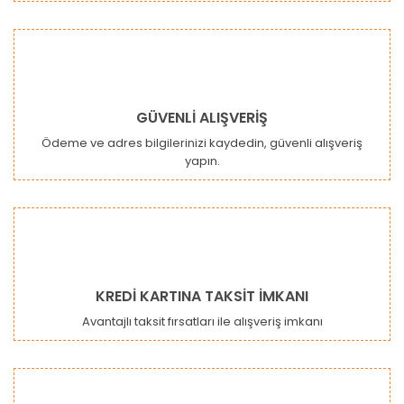
Ürün fiyatı diğer sitelerden daha pahalı.
Bu ürüne benzer farklı alternatifler olmalı.
GÜVENLİ ALIŞVERİŞ
Ödeme ve adres bilgilerinizi kaydedin, güvenli alışveriş
yapın.
Gönder
KREDİ KARTINA TAKSİT İMKANI
Avantajlı taksit fırsatları ile alışveriş imkanı