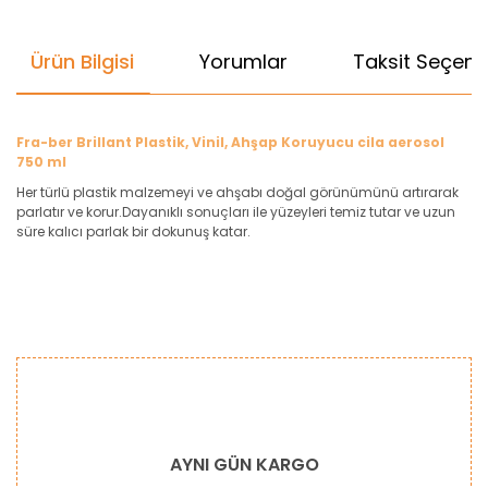
Ürün Bilgisi
Yorumlar
Taksit Seçenek
Fra-ber Brillant Plastik, Vinil, Ahşap Koruyucu cila aerosol
750 ml
Her türlü plastik malzemeyi ve ahşabı doğal görünümünü artırarak
parlatır ve korur.Dayanıklı sonuçları ile yüzeyleri temiz tutar ve uzun
süre kalıcı parlak bir dokunuş katar.
Bu ürünün fiyat bilgisi, resim, ürün açıklamalarında ve diğer
konularda yetersiz gördüğünüz noktaları öneri formunu
Bu ürüne ilk yorumu siz yapın!
kullanarak tarafımıza iletebilirsiniz.
Görüş ve önerileriniz için teşekkür ederiz.
Yorum Yaz
Ürün resmi kalitesiz, bozuk veya görüntülenemiyor.
AYNI GÜN KARGO
Ürün açıklamasında eksik bilgiler bulunuyor.