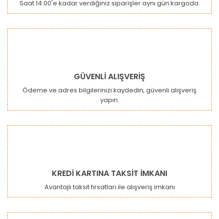
Saat 14:00'e kadar verdiğiniz siparişler aynı gün kargoda.
Ürün bilgilerinde hatalar bulunuyor.
Ürün fiyatı diğer sitelerden daha pahalı.
Bu ürüne benzer farklı alternatifler olmalı.
GÜVENLİ ALIŞVERİŞ
Ödeme ve adres bilgilerinizi kaydedin, güvenli alışveriş
yapın.
Gönder
KREDİ KARTINA TAKSİT İMKANI
Avantajlı taksit fırsatları ile alışveriş imkanı