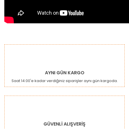
Bu ürünün fiyat bilgisi, resim, ürün açıklamalarında ve diğer
konularda yetersiz gördüğünüz noktaları öneri formunu
Bu ürüne ilk yorumu siz yapın!
kullanarak tarafımıza iletebilirsiniz.
Görüş ve önerileriniz için teşekkür ederiz.
Yorum Yaz
Ürün resmi kalitesiz, bozuk veya görüntülenemiyor.
AYNI GÜN KARGO
Ürün açıklamasında eksik bilgiler bulunuyor.
Saat 14:00'e kadar verdiğiniz siparişler aynı gün kargoda.
Ürün bilgilerinde hatalar bulunuyor.
Ürün fiyatı diğer sitelerden daha pahalı.
Bu ürüne benzer farklı alternatifler olmalı.
GÜVENLİ ALIŞVERİŞ