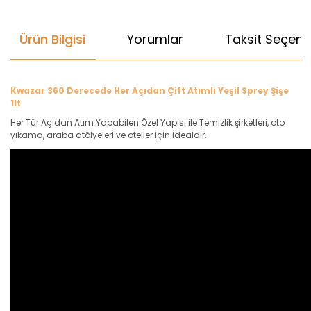
Ürün Bilgisi
Yorumlar
Taksit Seçenek
Kwazar 360 Derecede Her Açıdan Çift Atımlı Yeşil Sprey Şişe
1lt
Her Tür Açıdan Atım Yapabilen Özel Yapısı ile Temizlik şirketleri, oto
yıkama, araba atölyeleri ve oteller için idealdir.