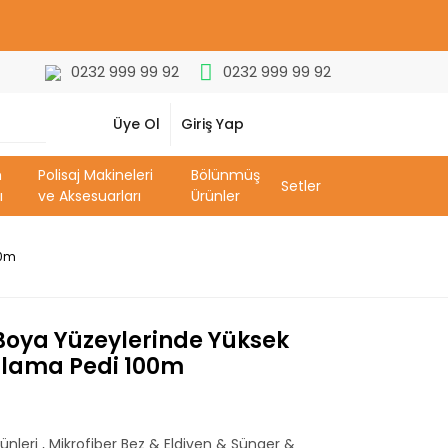
0232 999 99 92
0232 999 99 92
Üye Ol
Giriş Yap
m
Polisaj Makineleri
Bölünmüş
Setler
ı
ve Aksesuarları
Ürünler
00m
oya Yüzeylerinde Yüksek
lalama Pedi 100m
ünleri
,
Mikrofiber Bez & Eldiven & Sünger &