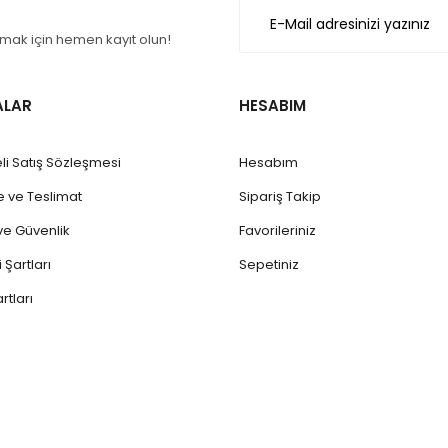
Gönder
ak için hemen kayıt olun!
ALAR
HESABIM
li Satış Sözleşmesi
Hesabım
ve Teslimat
Sipariş Takip
k ve Güvenlik
Favorileriniz
 Şartları
Sepetiniz
rtları