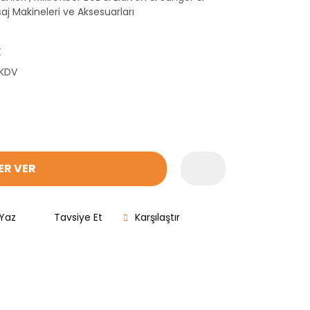
saj Makineleri ve Aksesuarları
X
 KDV
ER VER
Yaz
Tavsiye Et
Karşılaştır