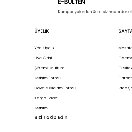
E-BÜLTEN
Kampanyalardan ücretsiz haberdar olm
ÜYELİK
SAYF
Yeni Üyelik
Mesafe
Üye Girişi
Ödeme 
Şifremi Unuttum
Gizlili
İletişim Formu
Garanti
Havale Bildirim Formu
İade Şa
Kargo Takibi
İletişim
Bizi Takip Edin