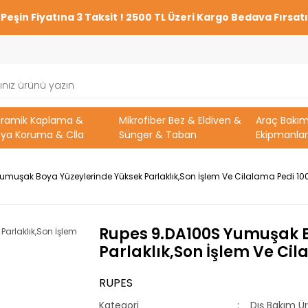
Peşin Fiyatına 3 Taksit ! 2500 TL Üzeri Kargo Bedava Fırsatı
eramik Kaplama &
Mikrofiber Bez & Eldiven &
Araç Bakı
ya Koruma & Cİla
Sünger & Taban
Ekipmanlar
umuşak Boya Yüzeylerinde Yüksek Parlaklık,Son İşlem Ve Cilalama Pedi 1
Rupes 9.DA100S Yumuşak B
Parlaklık,Son İşlem Ve Ci
RUPES
Kategori
Dış Bakım Ür