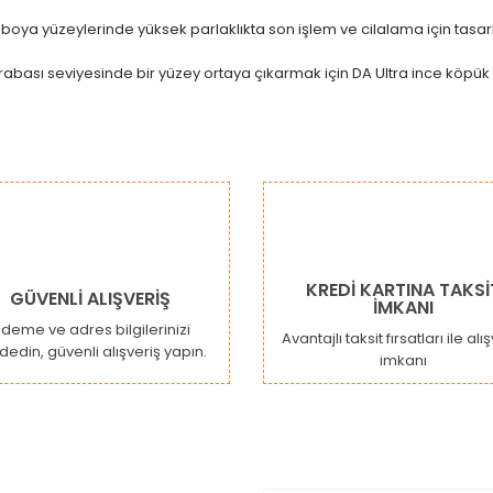
ya yüzeylerinde yüksek parlaklıkta son işlem ve cilalama için tasarl
bası seviyesinde bir yüzey ortaya çıkarmak için DA Ultra ince köpük pe
da ve diğer konularda yetersiz gördüğünüz noktaları öneri formunu kulla
Bu ürüne ilk yorumu siz yapın!
or.
Yorum Yaz
KREDİ KARTINA TAKSİ
GÜVENLİ ALIŞVERİŞ
İMKANI
deme ve adres bilgilerinizi
Avantajlı taksit fırsatları ile alı
dedin, güvenli alışveriş yapın.
imkanı