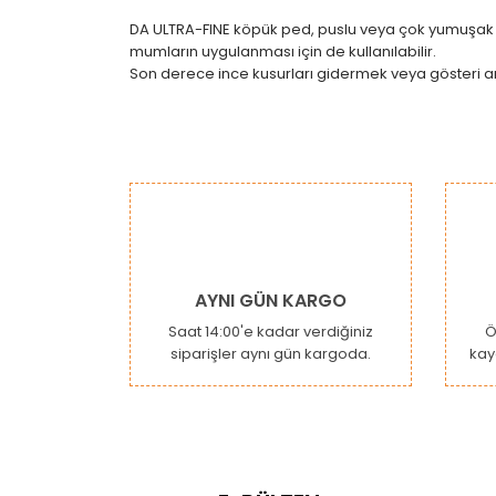
DA ULTRA-FINE köpük ped, puslu veya çok yumuşak bo
mumların uygulanması için de kullanılabilir.
Son derece ince kusurları gidermek veya gösteri ara
Bu ürünün fiyat bilgisi, resim, ürün açıklamaların
Görüş ve önerileriniz için teşekkür ederiz.
Ürün resmi kalitesiz, bozuk veya görüntülenemiy
Ürün açıklamasında eksik bilgiler bulunuyor.
Ürün bilgilerinde hatalar bulunuyor.
AYNI GÜN KARGO
Ürün fiyatı diğer sitelerden daha pahalı.
Saat 14:00'e kadar verdiğiniz
Ö
siparişler aynı gün kargoda.
kay
Bu ürüne benzer farklı alternatifler olmalı.