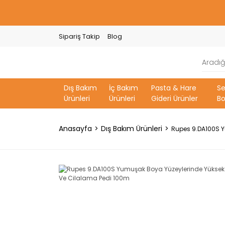
Sipariş Takip
Blog
Dış Bakım
İç Bakım
Pasta & Hare
S
Ürünleri
Ürünleri
Gideri Ürünler
Bo
Anasayfa
Dış Bakım Ürünleri
Rupes 9.DA100S Y
YENİ