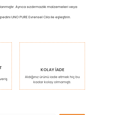
anmıştır. Ayrıca sızdırmazlık malzemeleri veya
dini UNO PURE Evrensel Cila ile eşleştirin.
narak tarafımıza iletebilirsiniz.
T
KOLAY İADE
Aldığınız ürünü iade etmek hiç bu
şveriş
kadar kolay olmamıştı.