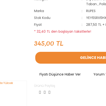
Taban
,
Poli
Marka
RUPES
Stok Kodu
YEY6SRX6H
Fiyat
287,50 TL +
* 32,40 TL den başlayan taksitlerle!
345,00 TL
GELİNCE HAB
Fiyatı Düşünce Haber Ver
Yorum 
Ürünü Paylaş