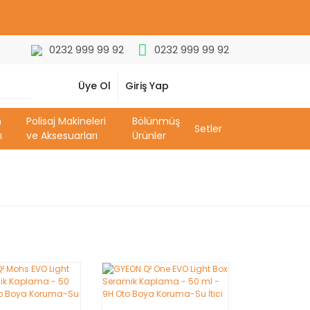
0232 999 99 92
0232 999 99 92
Üye Ol
Giriş Yap
m
Polisaj Makineleri
Bölünmüş
Setler
ı
ve Aksesuarları
Ürünler