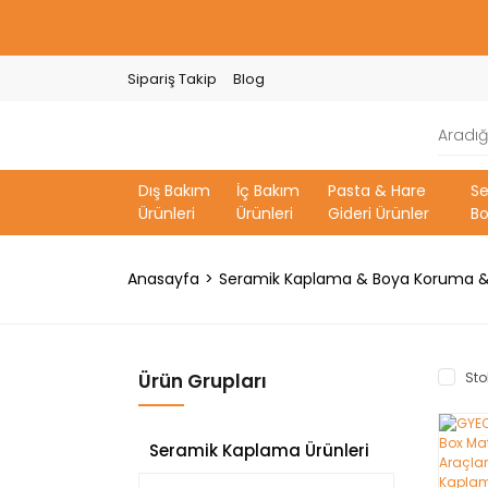
Sipariş Takip
Blog
Dış Bakım
İç Bakım
Pasta & Hare
S
Ürünleri
Ürünleri
Gideri Ürünler
Bo
Anasayfa
Seramik Kaplama & Boya Koruma &
Ürün Grupları
Sto
Seramik Kaplama Ürünleri