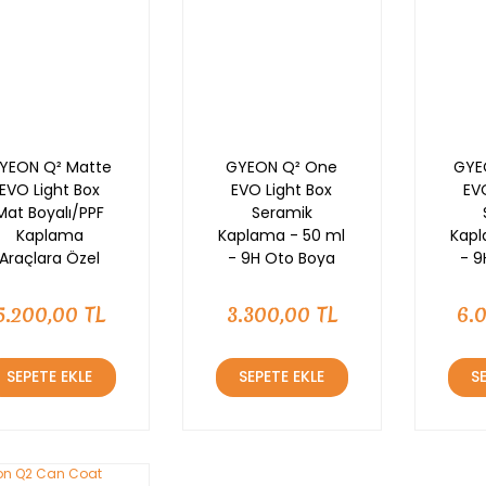
YEON Q² Matte
GYEON Q² One
GYE
EVO Light Box
EVO Light Box
EV
Mat Boyalı/PPF
Seramik
Kaplama
Kaplama - 50 ml
Kapl
Araçlara Özel
- 9H Oto Boya
- 9
Seramik
Koruma-Su İtici
Kor
aplama - 50 ml
5.200,00 TL
3.300,00 TL
6.
SEPETE EKLE
SEPETE EKLE
S