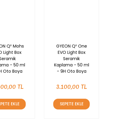
ON Q² Mohs
GYEON Q² One
O Light Box
EVO Light Box
Seramik
Seramik
ama - 50 ml
Kaplama - 50 ml
H Oto Boya
- 9H Oto Boya
uma-Su İtici
Koruma-Su İtici
000,00 TL
3.100,00 TL
EPETE EKLE
SEPETE EKLE