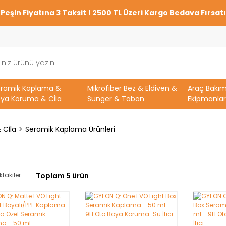
Peşin Fiyatına 3 Taksit ! 2500 TL Üzeri Kargo Bedava Fırsatı
eramik Kaplama &
Mikrofiber Bez & Eldiven &
Araç Bakı
ya Koruma & Cİla
Sünger & Taban
Ekipmanlar
 Cİla
Seramik Kaplama Ürünleri
ktakiler
Toplam 5 ürün