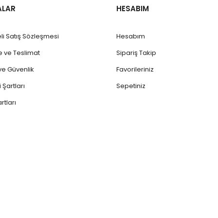
ALAR
HESABIM
li Satış Sözleşmesi
Hesabım
ve Teslimat
Sipariş Takip
k ve Güvenlik
Favorileriniz
 Şartları
Sepetiniz
rtları