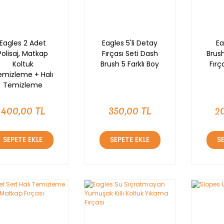
Eagles 2 Adet
Eagles 5'li Detay
Ea
Polisaj, Matkap
Fırçası Seti Dash
Brus
Koltuk
Brush 5 Farklı Boy
Fırç
emizleme + Halı
Temizleme
Fırçası Seti
400,00 TL
350,00 TL
2
SEPETE EKLE
SEPETE EKLE
S
YENİ