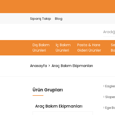
Sipariş Takip
Blog
Dış Bakım
İç Bakım
Pasta & Hare
S
Ürünleri
Ürünleri
Gideri Ürünler
Bo
Anasayfa
Araç Bakım Ekipmanları
Eagle
Ürün Grupları
Slope
Araç Bakım Ekipmanları
Ege B