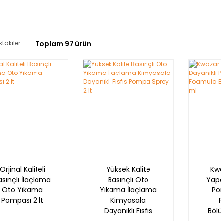
ktakiler
Toplam 97 ürün
Orjinal Kaliteli
Yüksek Kalite
Kw
asınçlı İlaçlama
Basınçlı Oto
Yapa
Oto Yıkama
Yıkama İlaçlama
Po
Pompası 2 lt
Kimyasala
Dayanıklı Fısfıs
Böl
Pompa Sprey 2 lt