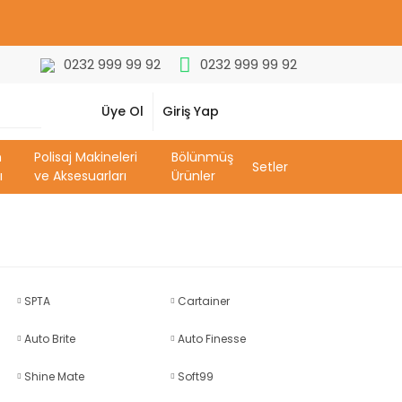
0232 999 99 92
0232 999 99 92
0
Üye Ol
Giriş Yap
m
Polisaj Makineleri
Bölünmüş
Setler
ı
ve Aksesuarları
Ürünler
SPTA
Cartainer
Auto Brite
Auto Finesse
Shine Mate
Soft99