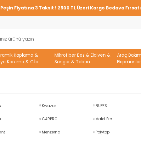
Peşin Fiyatına 3 Taksit ! 2500 TL Üzeri Kargo Bedava Fırsatı
eramik Kaplama &
Mikrofiber Bez & Eldiven &
Araç Bakı
ya Koruma & Cİla
Sünger & Taban
Ekipmanlar
s
Kwazar
RUPES
s
CARPRO
Valet Pro
ant
Menzerna
Polytop