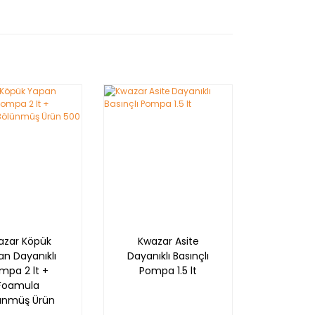
azar Köpük
Kwazar Asite
n Dayanıklı
Dayanıklı Basınçlı
mpa 2 lt +
Pompa 1.5 lt
Foamula
ünmüş Ürün
500 ml