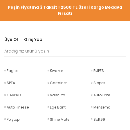
Peşin Fiyatına 3 Taksit ! 2500 TL Üzeri Kargo Bedava
Fırsatı
Üye Ol
Giriş Yap
Eagles
Kwazar
RUPES
SPTA
Cartainer
Slopes
CARPRO
Valet Pro
Auto Brite
Auto Finesse
Ege Bant
Menzerna
Polytop
Shine Mate
Soft99