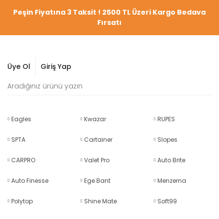
Peşin Fiyatına 3 Taksit ! 2500 TL Üzeri Kargo Bedava
Fırsatı
Üye Ol
Giriş Yap
Eagles
Kwazar
RUPES
SPTA
Cartainer
Slopes
CARPRO
Valet Pro
Auto Brite
Auto Finesse
Ege Bant
Menzerna
Polytop
Shine Mate
Soft99